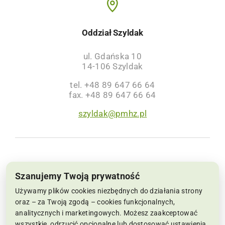
Oddział Szyldak
ul. Gdańska 10
14-106 Szyldak
tel. +48 89 647 66 64
fax. +48 89 647 66 64
szyldak@pmhz.pl
NIP: 6691002564, KRS: 0000063659 | Sąd
Szanujemy Twoją prywatność
Rejonowy w Koszalinie IX Wydział Krajowego
Używamy plików cookies niezbędnych do działania strony
Rejestru Sądowego Kapitał Zakładowy:
oraz – za Twoją zgodą – cookies funkcjonalnych,
analitycznych i marketingowych. Możesz zaakceptować
22.286.500 zł
wszystkie, odrzucić opcjonalne lub dostosować ustawienia.