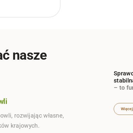
ać nasze
Sprawd
stabil
– to f
wli
Więce
owli, rozwijając własne,
ów krajowych.