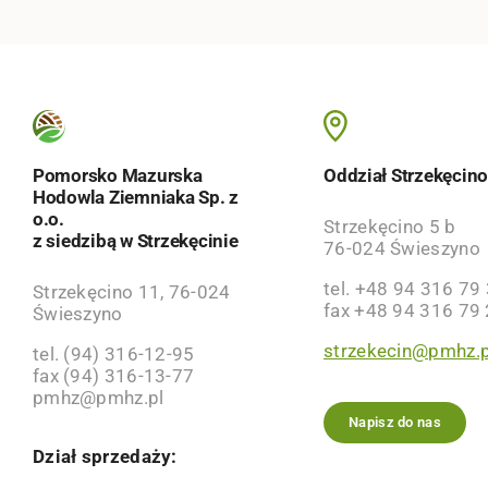
Pomorsko Mazurska
Oddział Strzekęcin
Hodowla Ziemniaka Sp. z
o.o.
Strzekęcino 5 b
z siedzibą w Strzekęcinie
76-024 Świeszyno
tel. +48 94 316 79
Strzekęcino 11, 76-024
fax +48 94 316 79
Świeszyno
strzekecin@pmhz.p
tel. (94) 316-12-95
fax (94) 316-13-77
pmhz@pmhz.pl
Napisz do nas
Dział sprzedaży: