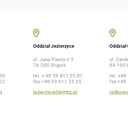
o
Oddział Jezierzyce
Oddział
ul. Jana Pawła II 3
ul. Zam
76-200 Słupsk
84-100 
 39
tel. + 48 59 811 25 87
tel. +48
 22
fax +48 59 811 25 35
fax +48
l
jezierzyce@pmhz.pl
celbow