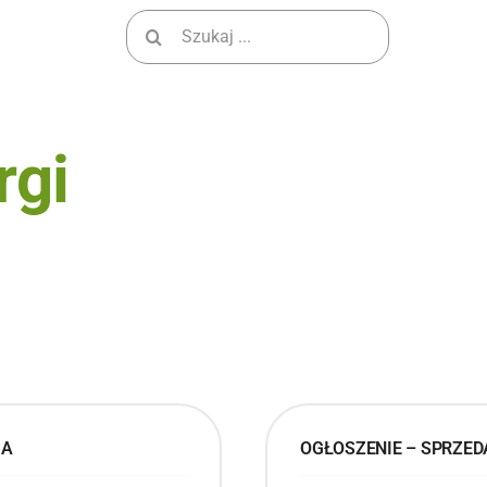
Wyszukiwanie
dla:
rgi
JA
OGŁOSZENIE – SPRZE