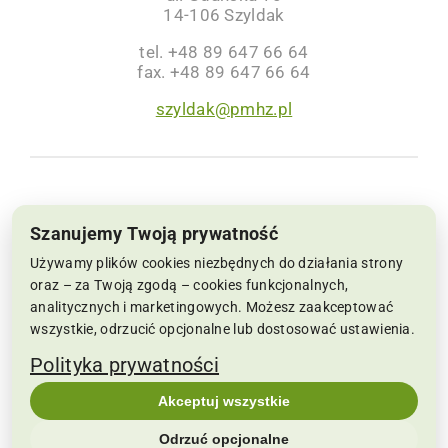
14-106 Szyldak
tel. +48 89 647 66 64
fax. +48 89 647 66 64
szyldak@pmhz.pl
NIP: 6691002564, KRS: 0000063659 | Sąd
Szanujemy Twoją prywatność
Rejonowy w Koszalinie IX Wydział Krajowego
Używamy plików cookies niezbędnych do działania strony
Rejestru Sądowego Kapitał Zakładowy:
oraz – za Twoją zgodą – cookies funkcjonalnych,
analitycznych i marketingowych. Możesz zaakceptować
22.286.500 zł
wszystkie, odrzucić opcjonalne lub dostosować ustawienia.
Copyrights 2019-2026 pmhz.pl | Wszelkie prawa
Polityka prywatności
zastrzeżone | Realizacja:
SPIRRAVISION
|
Akceptuj wszystkie
POLITYKA PRYWATNOŚCI
|
Zmień ustawienia
Odrzuć opcjonalne