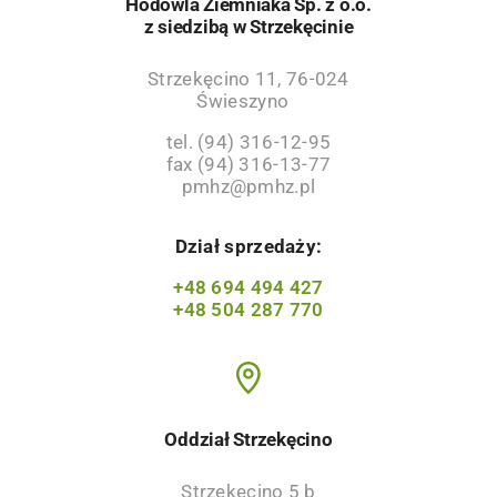
Hodowla Ziemniaka Sp. z o.o.
z siedzibą w Strzekęcinie
Strzekęcino 11, 76-024
Świeszyno
tel. (94) 316-12-95
fax (94) 316-13-77
pmhz@pmhz.pl
Dział sprzedaży:
+48 694 494 427
+48 504 287 770
Oddział Strzekęcino
Strzekęcino 5 b