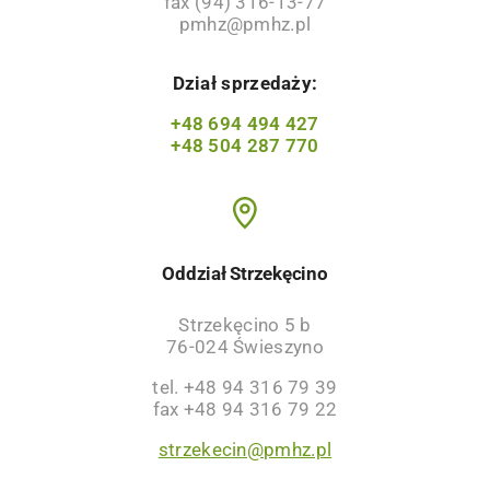
fax (94) 316-13-77
pmhz@pmhz.pl
Dział sprzedaży:
+48 694 494 427
+48 504 287 770
Oddział Strzekęcino
Strzekęcino 5 b
76-024 Świeszyno
tel. +48 94 316 79 39
fax +48 94 316 79 22
strzekecin@pmhz.pl