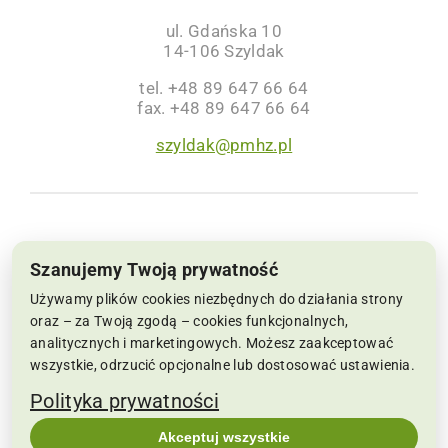
ul. Gdańska 10
14-106 Szyldak
tel. +48 89 647 66 64
fax. +48 89 647 66 64
szyldak@pmhz.pl
NIP: 6691002564, KRS: 0000063659 | Sąd
Szanujemy Twoją prywatność
Rejonowy w Koszalinie IX Wydział Krajowego
Używamy plików cookies niezbędnych do działania strony
Rejestru Sądowego Kapitał Zakładowy:
oraz – za Twoją zgodą – cookies funkcjonalnych,
analitycznych i marketingowych. Możesz zaakceptować
22.286.500 zł
wszystkie, odrzucić opcjonalne lub dostosować ustawienia.
Copyrights 2019-2026 pmhz.pl | Wszelkie prawa
Polityka prywatności
zastrzeżone | Realizacja:
SPIRRAVISION
|
Akceptuj wszystkie