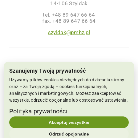
14-106 Szyldak
tel. +48 89 647 66 64
fax. +48 89 647 66 64
szyldak@pmhz.pl
NIP: 6691002564, KRS: 0000063659 | Sąd
Szanujemy Twoją prywatność
Rejonowy w Koszalinie IX Wydział Krajowego
Używamy plików cookies niezbędnych do działania strony
Rejestru Sądowego Kapitał Zakładowy:
oraz – za Twoją zgodą – cookies funkcjonalnych,
analitycznych i marketingowych. Możesz zaakceptować
22.286.500 zł
wszystkie, odrzucić opcjonalne lub dostosować ustawienia.
Copyrights 2019-2026 pmhz.pl | Wszelkie prawa
Polityka prywatności
zastrzeżone | Realizacja:
SPIRRAVISION
|
Akceptuj wszystkie
POLITYKA PRYWATNOŚCI
|
Zmień ustawienia
Odrzuć opcjonalne
cookies