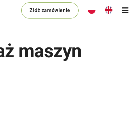
Złóż zamówienie
daż maszyn