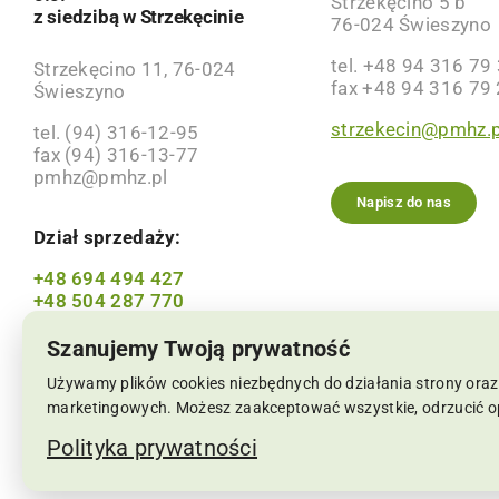
Strzekęcino 5 b
z siedzibą w Strzekęcinie
76-024 Świeszyno
tel. +48 94 316 79
Strzekęcino 11, 76-024
fax +48 94 316 79
Świeszyno
strzekecin@pmhz.p
tel. (94) 316-12-95
fax (94) 316-13-77
pmhz@pmhz.pl
Napisz do nas
Dział sprzedaży:
+48 694 494 427
+48 504 287 770
Szanujemy Twoją prywatność
Używamy plików cookies niezbędnych do działania strony oraz 
marketingowych. Możesz zaakceptować wszystkie, odrzucić o
NIP: 6691002564, KRS: 0000063659 | Sąd Rejonowy w
Polityka prywatności
Copyrights 2019-2026 pmhz.pl | Wszelkie prawa zastr