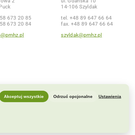
kowa 2
ul. Gdańska 10
Puck
14-106 Szyldak
 58 673 20 85
tel. +48 89 647 66 64
 58 673 20 84
fax. +48 89 647 66 64
o@pmhz.pl
szyldak@pmhz.pl
Akceptuj wszystkie
Odrzuć opcjonalne
Ustawienia
pitał Zakładowy: 22.286.500 zł
NOŚCI
|
Zmień ustawienia cookies