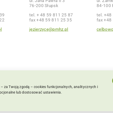
ul. Jana Pawła II 3
ul. Zam
76-200 Słupsk
84-100 
 39
tel. + 48 59 811 25 87
tel. +48
 22
fax +48 59 811 25 35
fax +48
l
jezierzyce@pmhz.pl
celbow
– za Twoją zgodą – cookies funkcjonalnych, analitycznych i
pcjonalne lub dostosować ustawienia.
 Koszalinie IX Wydział Krajowego Rejestru Sądowego Ka
zeżone | Realizacja:
SPIRRAVISION
|
POLITYKA PRYWAT