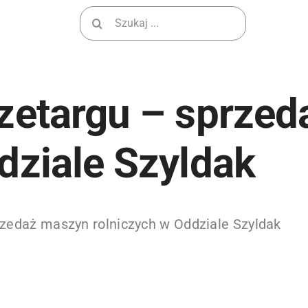
Wyszukiwanie
dla:
rzetargu – sprze
dziale Szyldak
rzedaż maszyn rolniczych w Oddziale Szyldak