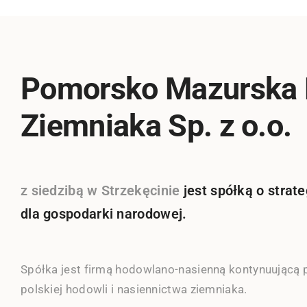
Pomorsko Mazurska
Ziemniaka Sp. z o.o.
z siedzibą w Strzekęcinie
jest spółką o stra
dla gospodarki narodowej.
Spółka jest firmą hodowlano-nasienną kontynuującą p
polskiej hodowli i nasiennictwa ziemniaka.