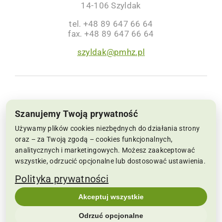
14-106 Szyldak
tel. +48 89 647 66 64
fax. +48 89 647 66 64
szyldak@pmhz.pl
NIP: 6691002564, KRS: 0000063659 | Sąd
Szanujemy Twoją prywatność
Rejonowy w Koszalinie IX Wydział Krajowego
Używamy plików cookies niezbędnych do działania strony
Rejestru Sądowego Kapitał Zakładowy:
oraz – za Twoją zgodą – cookies funkcjonalnych,
analitycznych i marketingowych. Możesz zaakceptować
22.286.500 zł
wszystkie, odrzucić opcjonalne lub dostosować ustawienia.
Copyrights 2019-2026 pmhz.pl | Wszelkie prawa
Polityka prywatności
zastrzeżone | Realizacja:
SPIRRAVISION
|
Akceptuj wszystkie
POLITYKA PRYWATNOŚCI
|
Zmień ustawienia
Odrzuć opcjonalne
cookies