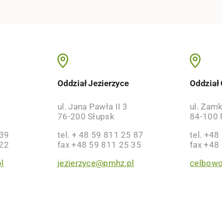
o
Oddział Jezierzyce
Oddział
ul. Jana Pawła II 3
ul. Zam
76-200 Słupsk
84-100 
 39
tel. + 48 59 811 25 87
tel. +48
 22
fax +48 59 811 25 35
fax +48
l
jezierzyce@pmhz.pl
celbow