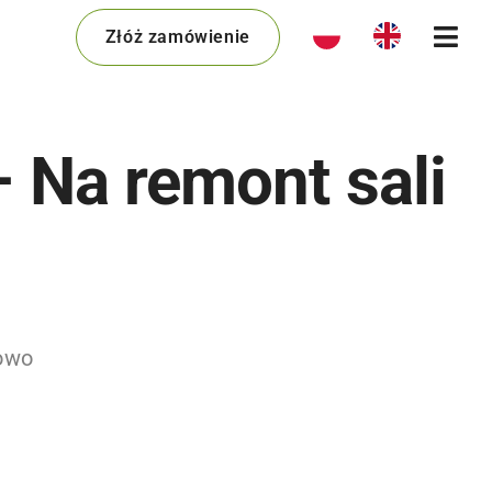
Złóż zamówienie
Na remont sali
owo