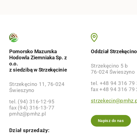
Pomorsko Mazurska
Oddział Strzekęcin
Hodowla Ziemniaka Sp. z
o.o.
Strzekęcino 5 b
z siedzibą w Strzekęcinie
76-024 Świeszyno
tel. +48 94 316 79
Strzekęcino 11, 76-024
fax +48 94 316 79
Świeszyno
strzekecin@pmhz.p
tel. (94) 316-12-95
fax (94) 316-13-77
pmhz@pmhz.pl
Napisz do nas
Dział sprzedaży: