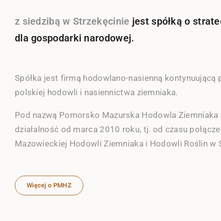
z siedzibą w Strzekęcinie
jest spółką o stra
dla gospodarki narodowej.
Spółka jest firmą hodowlano-nasienną kontynuującą p
polskiej hodowli i nasiennictwa ziemniaka.
Pod nazwą Pomorsko Mazurska Hodowla Ziemniaka 
działalność od marca 2010 roku, tj. od czasu połąc
Mazowieckiej Hodowli Ziemniaka i Hodowli Roślin w 
Więcej o PMHZ