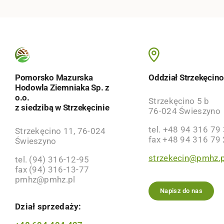
Pomorsko Mazurska
Oddział Strzekęcin
Hodowla Ziemniaka Sp. z
o.o.
Strzekęcino 5 b
z siedzibą w Strzekęcinie
76-024 Świeszyno
tel. +48 94 316 79
Strzekęcino 11, 76-024
fax +48 94 316 79
Świeszyno
strzekecin@pmhz.p
tel. (94) 316-12-95
fax (94) 316-13-77
pmhz@pmhz.pl
Napisz do nas
Dział sprzedaży: