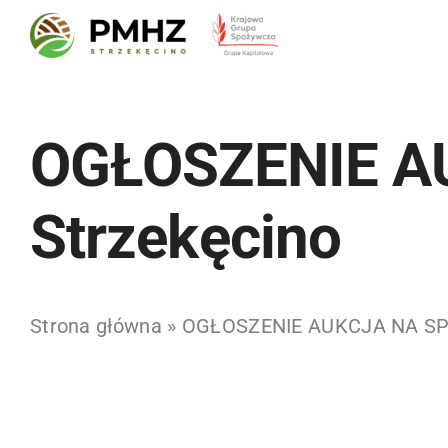
Skip
to
content
OGŁOSZENIE A
Strzekęcino
Strona główna
»
OGŁOSZENIE AUKCJA NA SPR