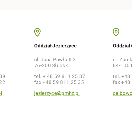
o
Oddział Jezierzyce
Oddział
ul. Jana Pawła II 3
ul. Zam
76-200 Słupsk
84-100 
 39
tel. + 48 59 811 25 87
tel. +48
 22
fax +48 59 811 25 35
fax +48
l
jezierzyce@pmhz.pl
celbow