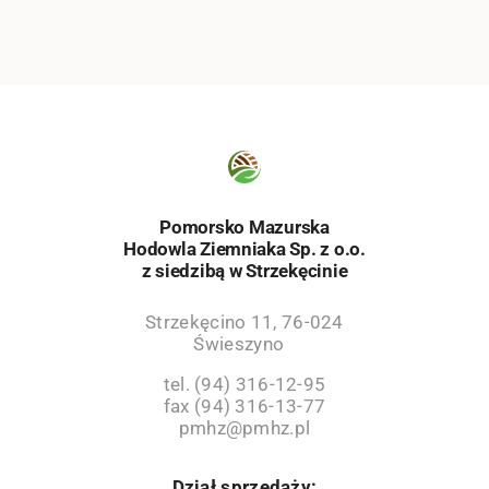
Pomorsko Mazurska
Hodowla Ziemniaka Sp. z o.o.
z siedzibą w Strzekęcinie
Strzekęcino 11, 76-024
Świeszyno
tel. (94) 316-12-95
fax (94) 316-13-77
pmhz@pmhz.pl
Dział sprzedaży: