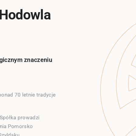
 Hodowla
tegicznym znaczeniu
onad 70 letnie tradycje
Spółka prowadzi
zenia Pomorsko
Szyldaku.