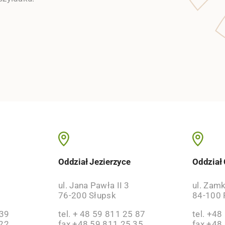
o
Oddział Jezierzyce
Oddział
ul. Jana Pawła II 3
ul. Zam
76-200 Słupsk
84-100 
 39
tel. + 48 59 811 25 87
tel. +48
 22
fax +48 59 811 25 35
fax +48