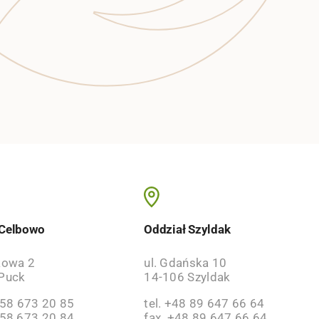
 Celbowo
Oddział Szyldak
kowa 2
ul. Gdańska 10
Puck
14-106 Szyldak
 58 673 20 85
tel. +48 89 647 66 64
 58 673 20 84
fax. +48 89 647 66 64