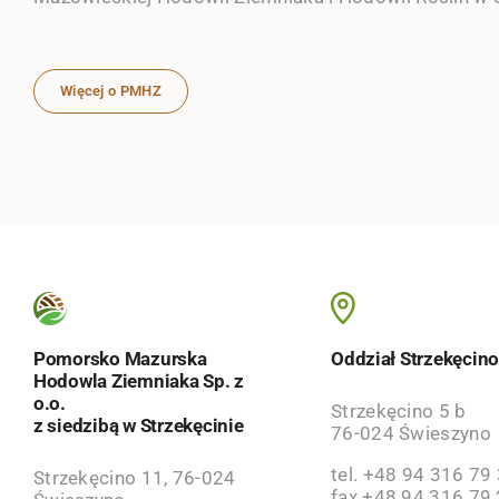
Więcej o PMHZ
Pomorsko Mazurska
Oddział Strzekęcin
Hodowla Ziemniaka Sp. z
o.o.
Strzekęcino 5 b
z siedzibą w Strzekęcinie
76-024 Świeszyno
tel. +48 94 316 79
Strzekęcino 11, 76-024
fax +48 94 316 79