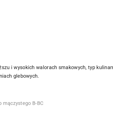
szu i wysokich walorach smakowych, typ kulinar
niach glebowych.
ko mączystego B-BC