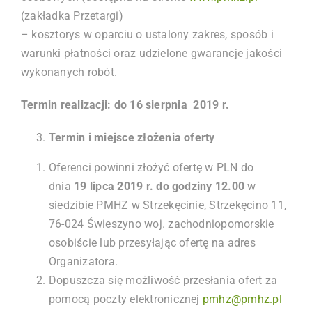
(zakładka Przetargi)
– kosztorys w oparciu o ustalony zakres, sposób i
warunki płatności oraz udzielone gwarancje jakości
wykonanych robót.
Termin realizacji: do 16 sierpnia 2019 r.
Termin i miejsce złożenia oferty
Oferenci powinni złożyć ofertę w PLN do
dnia
19 lipca 2019
r. do godziny 12.00
w
siedzibie PMHZ w Strzekęcinie, Strzekęcino 11,
76-024 Świeszyno woj. zachodniopomorskie
osobiście lub przesyłając ofertę na adres
Organizatora.
Dopuszcza się możliwość przesłania ofert za
pomocą poczty elektronicznej
pmhz@pmhz.pl