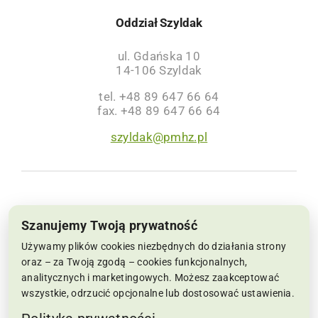
Oddział Szyldak
ul. Gdańska 10
14-106 Szyldak
tel. +48 89 647 66 64
fax. +48 89 647 66 64
szyldak@pmhz.pl
NIP: 6691002564, KRS: 0000063659 | Sąd
Szanujemy Twoją prywatność
Rejonowy w Koszalinie IX Wydział Krajowego
Używamy plików cookies niezbędnych do działania strony
Rejestru Sądowego Kapitał Zakładowy:
oraz – za Twoją zgodą – cookies funkcjonalnych,
analitycznych i marketingowych. Możesz zaakceptować
22.286.500 zł
wszystkie, odrzucić opcjonalne lub dostosować ustawienia.
Copyrights 2019-2026 pmhz.pl | Wszelkie prawa